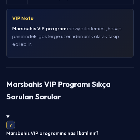
VIP Notu
Marsbahis VIP programı
seviye ilerlemesi, hesap
panelindeki gösterge üzerinden anlık olarak takip
edilebilir.
Marsbahis VIP Programı Sıkça
Sorulan Sorular
?
Marsbahis VIP programına nasıl katılınır?