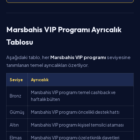
Marsbahis VIP Programı Ayrıcalık
Tablosu
Aşağıdaki tablo, her
Marsbahis VIP programı
seviyesine
tanımlanan temel ayrıcalıkları özetliyor.
Seviye
Ayrıcalık
Marsbahis VIP programı temel cashback ve
Bronz
haftalık bülten
Gümüş
Marsbahis VIP programı öncelikli destek hattı
Altın
Marsbahis VIP programı kişisel temsilci ataması
Elmas
Marsbahis VIP programı özel etkinlik davetleri