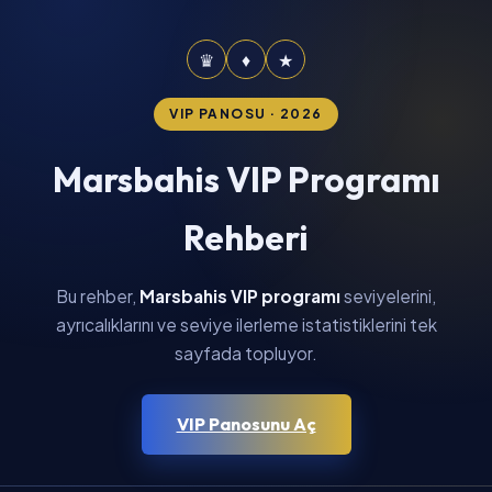
♛
♦
★
VIP PANOSU · 2026
Marsbahis VIP Programı
Rehberi
Bu rehber,
Marsbahis VIP programı
seviyelerini,
ayrıcalıklarını ve seviye ilerleme istatistiklerini tek
sayfada topluyor.
VIP Panosunu Aç