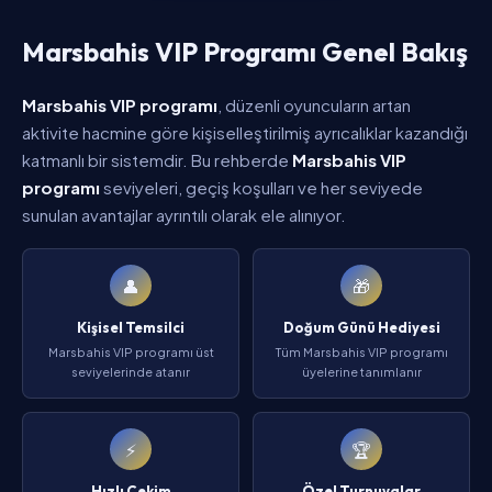
Marsbahis VIP Programı Genel Bakış
Marsbahis VIP programı
, düzenli oyuncuların artan
aktivite hacmine göre kişiselleştirilmiş ayrıcalıklar kazandığı
katmanlı bir sistemdir. Bu rehberde
Marsbahis VIP
programı
seviyeleri, geçiş koşulları ve her seviyede
sunulan avantajlar ayrıntılı olarak ele alınıyor.
👤
🎁
Kişisel Temsilci
Doğum Günü Hediyesi
Marsbahis VIP programı üst
Tüm Marsbahis VIP programı
seviyelerinde atanır
üyelerine tanımlanır
⚡
🏆
Hızlı Çekim
Özel Turnuvalar